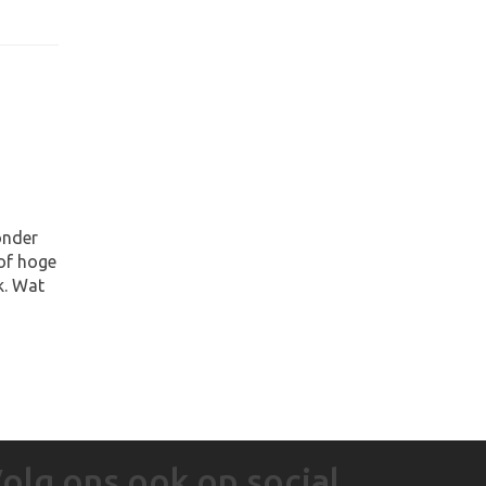
onder
 of hoge
k. Wat
olg ons ook op social